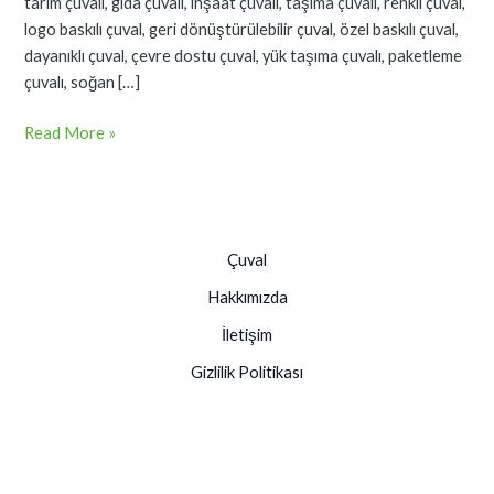
tarım çuvalı, gıda çuvalı, inşaat çuvalı, taşıma çuvalı, renkli çuval,
logo baskılı çuval, geri dönüştürülebilir çuval, özel baskılı çuval,
dayanıklı çuval, çevre dostu çuval, yük taşıma çuvalı, paketleme
çuvalı, soğan […]
Read More »
Çuval
Hakkımızda
İletişim
Gizlilik Politikası