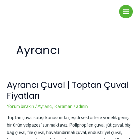
İçeriğe
Main
atla
Men
Ayrancı
Ayrancı Çuval | Toptan Çuval
Ayrancı
Çuval
Fiyatları
|
Toptan
Yorum bırakın
/
Ayrancı
,
Karaman
/
admin
Çuval
Toptan çuval satışı konusunda çeşitli sektörlere yönelik geniş
Fiyatları
bir ürün yelpazesi sunmaktayız. Polipropilen çuval, jüt çuval, big
bag çuval, file çuval, havalandırmalı çuval, endüstriyel çuval,