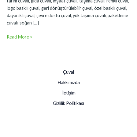
tarım çuvalı, gıda çuvalı, inşaat çuvalı, taşıma çuvalı, renkli çuval,
logo baskılı çuval, geri dönüştürülebilir çuval, özel baskılı çuval,
dayanıklı çuval, çevre dostu çuval, yük taşıma çuvalı, paketleme
çuvalı, soğan […]
Read More »
Çuval
Hakkımızda
İletişim
Gizlilik Politikası