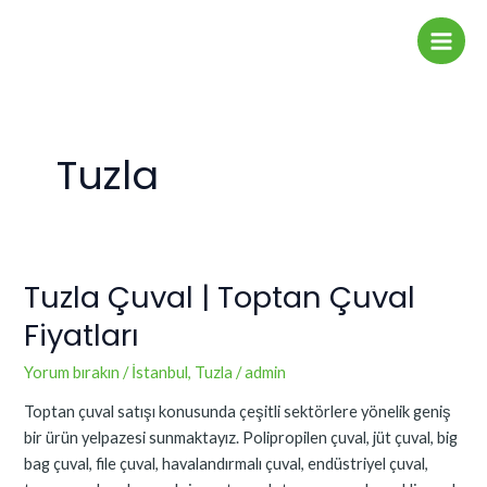
İçeriğe
Main
atla
Men
Tuzla
Tuzla Çuval | Toptan Çuval
Tuzla
Çuval
Fiyatları
|
Toptan
Yorum bırakın
/
İstanbul
,
Tuzla
/
admin
Çuval
Toptan çuval satışı konusunda çeşitli sektörlere yönelik geniş
Fiyatları
bir ürün yelpazesi sunmaktayız. Polipropilen çuval, jüt çuval, big
bag çuval, file çuval, havalandırmalı çuval, endüstriyel çuval,