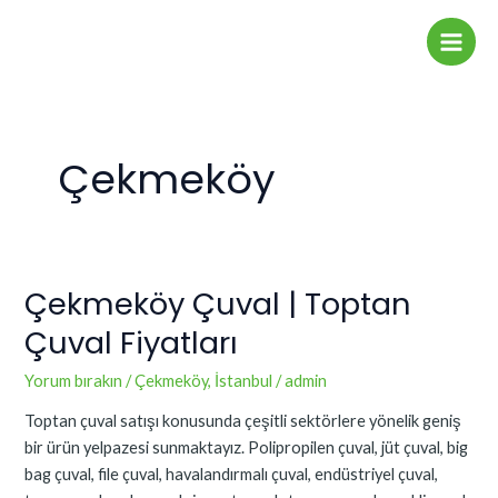
İçeriğe
Main
atla
Men
Çekmeköy
Çekmeköy Çuval | Toptan
Çekmeköy
Çuval
Çuval Fiyatları
|
Toptan
Yorum bırakın
/
Çekmeköy
,
İstanbul
/
admin
Çuval
Toptan çuval satışı konusunda çeşitli sektörlere yönelik geniş
Fiyatları
bir ürün yelpazesi sunmaktayız. Polipropilen çuval, jüt çuval, big
bag çuval, file çuval, havalandırmalı çuval, endüstriyel çuval,