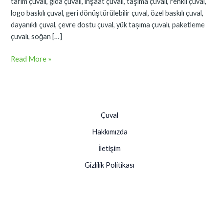
tarım çuvalı, gıda çuvalı, inşaat çuvalı, taşıma çuvalı, renkli çuval,
logo baskılı çuval, geri dönüştürülebilir çuval, özel baskılı çuval,
dayanıklı çuval, çevre dostu çuval, yük taşıma çuvalı, paketleme
çuvalı, soğan […]
Read More »
Çuval
Hakkımızda
İletişim
Gizlilik Politikası