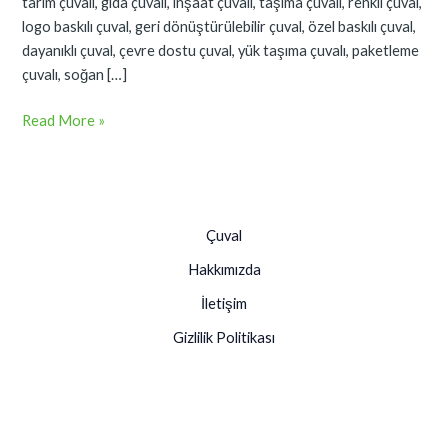
tarım çuvalı, gıda çuvalı, inşaat çuvalı, taşıma çuvalı, renkli çuval,
logo baskılı çuval, geri dönüştürülebilir çuval, özel baskılı çuval,
dayanıklı çuval, çevre dostu çuval, yük taşıma çuvalı, paketleme
çuvalı, soğan […]
Read More »
Çuval
Hakkımızda
İletişim
Gizlilik Politikası