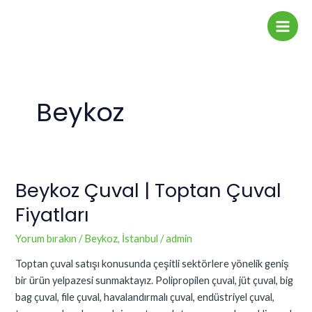
İçeriğe
Main
atla
Men
Beykoz
Beykoz Çuval | Toptan Çuval
Beykoz
Çuval
Fiyatları
|
Toptan
Yorum bırakın
/
Beykoz
,
İstanbul
/
admin
Çuval
Toptan çuval satışı konusunda çeşitli sektörlere yönelik geniş
Fiyatları
bir ürün yelpazesi sunmaktayız. Polipropilen çuval, jüt çuval, big
bag çuval, file çuval, havalandırmalı çuval, endüstriyel çuval,