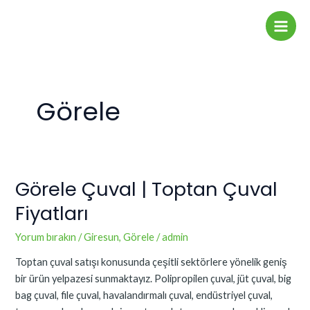
İçeriğe
Main
atla
Men
Görele
Görele Çuval | Toptan Çuval
Görele
Çuval
Fiyatları
|
Toptan
Yorum bırakın
/
Giresun
,
Görele
/
admin
Çuval
Toptan çuval satışı konusunda çeşitli sektörlere yönelik geniş
Fiyatları
bir ürün yelpazesi sunmaktayız. Polipropilen çuval, jüt çuval, big
bag çuval, file çuval, havalandırmalı çuval, endüstriyel çuval,