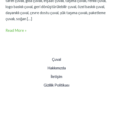
tarım çuvalı, gıda çuvalı, inşaat çuvalı, taşıma çuvalı, renkli çuval,
logo baskılı çuval, geri dönüştürülebilir çuval, özel baskılı çuval,
dayanıklı çuval, çevre dostu çuval, yük taşıma çuvalı, paketleme
çuvalı, soğan […]
Read More »
Çuval
Hakkımızda
İletişim
Gizlilik Politikası