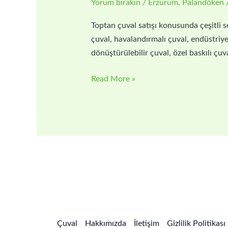
Yorum bırakın
/
Erzurum
,
Palandöken
|
Toptan
Toptan çuval satışı konusunda çeşitli se
Çuval
çuval, havalandırmalı çuval, endüstriyel 
Fiyatları
dönüştürülebilir çuval, özel baskılı çuv
Read More »
Çuval
Hakkımızda
İletişim
Gizlilik Politikası