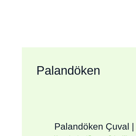
İçeriğe
atla
Palandöken
Palandöken Çuval | 
Palandöken
Çuval