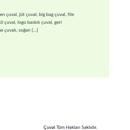
 çuval, jüt çuval, big bag çuval, file
i çuval, logo baskılı çuval, geri
me çuvalı, soğan […]
Çuval
Tüm Hakları Saklıdır.