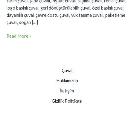
tarım çuvalı, gıda çuvalı, inşaat çuvalı, taşıma çuvalı, renkli çuval,
logo baskılı çuval, geri dönüştürülebilir çuval, özel baskılı çuval,
dayanıklı çuval, çevre dostu çuval, yük taşıma çuvalı, paketleme
çuvalı, soğan […]
Read More »
Çuval
Hakkımızda
İletişim
Gizlilik Politikası