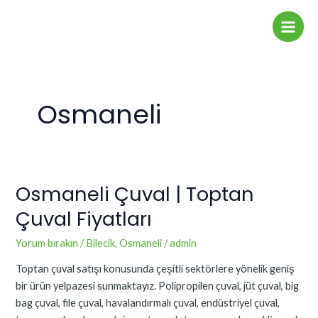
İçeriğe
Main
atla
Men
Osmaneli
Osmaneli Çuval | Toptan
Osmaneli
Çuval
Çuval Fiyatları
|
Toptan
Yorum bırakın
/
Bilecik
,
Osmaneli
/
admin
Çuval
Toptan çuval satışı konusunda çeşitli sektörlere yönelik geniş
Fiyatları
bir ürün yelpazesi sunmaktayız. Polipropilen çuval, jüt çuval, big
bag çuval, file çuval, havalandırmalı çuval, endüstriyel çuval,