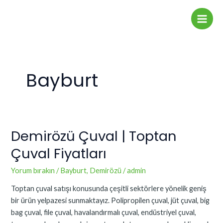
İçeriğe
Main
atla
Men
Bayburt
Demirözü Çuval | Toptan
Demirözü
Çuval
Çuval Fiyatları
|
Toptan
Yorum bırakın
/
Bayburt
,
Demirözü
/
admin
Çuval
Toptan çuval satışı konusunda çeşitli sektörlere yönelik geniş
Fiyatları
bir ürün yelpazesi sunmaktayız. Polipropilen çuval, jüt çuval, big
bag çuval, file çuval, havalandırmalı çuval, endüstriyel çuval,