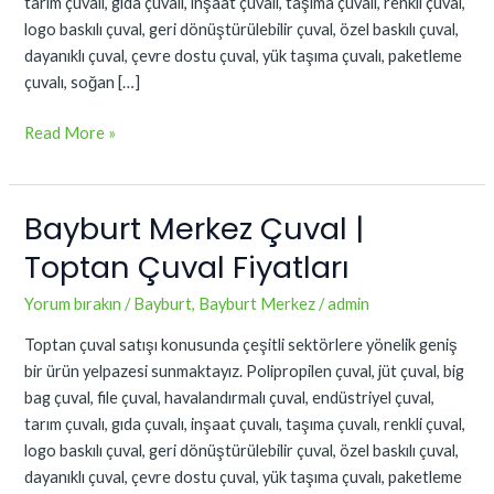
tarım çuvalı, gıda çuvalı, inşaat çuvalı, taşıma çuvalı, renkli çuval,
logo baskılı çuval, geri dönüştürülebilir çuval, özel baskılı çuval,
dayanıklı çuval, çevre dostu çuval, yük taşıma çuvalı, paketleme
çuvalı, soğan […]
Read More »
Bayburt Merkez Çuval |
Bayburt
Merkez
Toptan Çuval Fiyatları
Çuval
|
Yorum bırakın
/
Bayburt
,
Bayburt Merkez
/
admin
Toptan
Toptan çuval satışı konusunda çeşitli sektörlere yönelik geniş
Çuval
bir ürün yelpazesi sunmaktayız. Polipropilen çuval, jüt çuval, big
Fiyatları
bag çuval, file çuval, havalandırmalı çuval, endüstriyel çuval,
tarım çuvalı, gıda çuvalı, inşaat çuvalı, taşıma çuvalı, renkli çuval,
logo baskılı çuval, geri dönüştürülebilir çuval, özel baskılı çuval,
dayanıklı çuval, çevre dostu çuval, yük taşıma çuvalı, paketleme