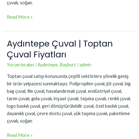
çuvalı, soğan
Read More »
Aydıntepe Çuval | Toptan
Aydıntepe
Çuval
Çuval Fiyatları
|
Toptan
Yorum bırakın
/
Aydıntepe
,
Bayburt
/
admin
Çuval
Toptan çuval satışı konusunda çeşitli sektörlere yönelik geniş
Fiyatları
bir ürün yelpazesi sunmaktayız. Polipropilen çuval, jüt çuval, big
bag çuval, file çuval, havalandırmalı çuval, endüstriyel çuval,
tarım çuvalı, gıda çuvalı, inşaat çuvalı, taşıma çuvalı, renkli çuval,
logo baskılı çuval, geri dönüştürülebilir çuval, özel baskılı çuval,
dayanıklı çuval, çevre dostu çuval, yük taşıma çuvalı, paketleme
çuvalı, soğan
Read More »