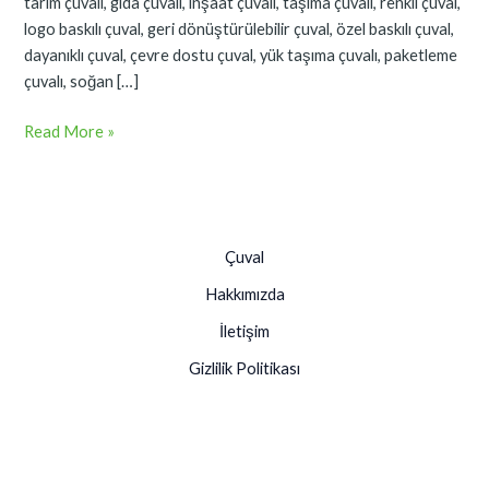
tarım çuvalı, gıda çuvalı, inşaat çuvalı, taşıma çuvalı, renkli çuval,
logo baskılı çuval, geri dönüştürülebilir çuval, özel baskılı çuval,
dayanıklı çuval, çevre dostu çuval, yük taşıma çuvalı, paketleme
çuvalı, soğan […]
Read More »
Çuval
Hakkımızda
İletişim
Gizlilik Politikası