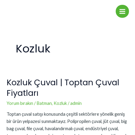
İçeriğe
Main
atla
Men
Kozluk
Kozluk Çuval | Toptan Çuval
Kozluk
Çuval
Fiyatları
|
Toptan
Yorum bırakın
/
Batman
,
Kozluk
/
admin
Çuval
Toptan çuval satışı konusunda çeşitli sektörlere yönelik geniş
Fiyatları
bir ürün yelpazesi sunmaktayız. Polipropilen çuval, jüt çuval, big
bag çuval, file çuval, havalandırmalı çuval, endüstriyel çuval,