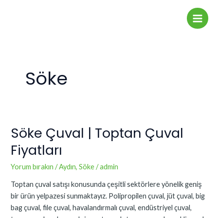
İçeriğe
Main
atla
Men
Söke
Söke Çuval | Toptan Çuval
Söke
Çuval
Fiyatları
|
Toptan
Yorum bırakın
/
Aydın
,
Söke
/
admin
Çuval
Toptan çuval satışı konusunda çeşitli sektörlere yönelik geniş
Fiyatları
bir ürün yelpazesi sunmaktayız. Polipropilen çuval, jüt çuval, big
bag çuval, file çuval, havalandırmalı çuval, endüstriyel çuval,