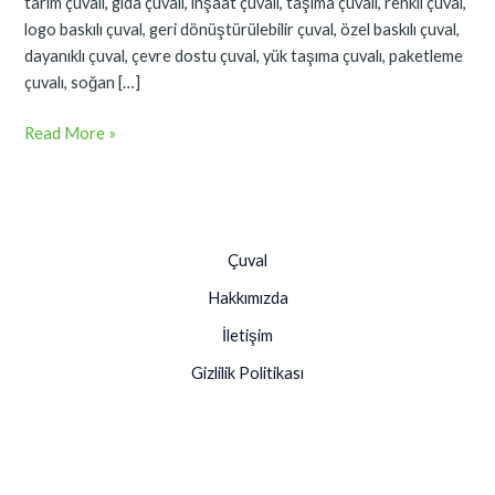
tarım çuvalı, gıda çuvalı, inşaat çuvalı, taşıma çuvalı, renkli çuval,
logo baskılı çuval, geri dönüştürülebilir çuval, özel baskılı çuval,
dayanıklı çuval, çevre dostu çuval, yük taşıma çuvalı, paketleme
çuvalı, soğan […]
Read More »
Çuval
Hakkımızda
İletişim
Gizlilik Politikası