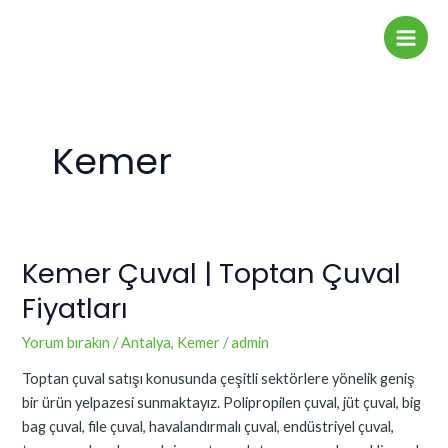
İçeriğe
Main
atla
Men
Kemer
Kemer Çuval | Toptan Çuval
Kemer
Çuval
Fiyatları
|
Toptan
Yorum bırakın
/
Antalya
,
Kemer
/
admin
Çuval
Toptan çuval satışı konusunda çeşitli sektörlere yönelik geniş
Fiyatları
bir ürün yelpazesi sunmaktayız. Polipropilen çuval, jüt çuval, big
bag çuval, file çuval, havalandırmalı çuval, endüstriyel çuval,