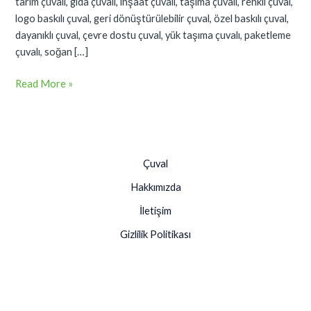
tarım çuvalı, gıda çuvalı, inşaat çuvalı, taşıma çuvalı, renkli çuval,
logo baskılı çuval, geri dönüştürülebilir çuval, özel baskılı çuval,
dayanıklı çuval, çevre dostu çuval, yük taşıma çuvalı, paketleme
çuvalı, soğan […]
Read More »
Çuval
Hakkımızda
İletişim
Gizlilik Politikası