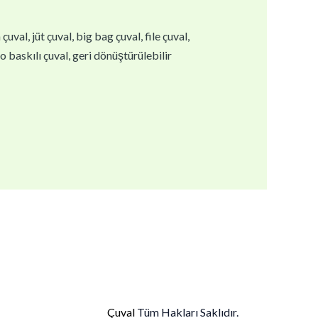
val, jüt çuval, big bag çuval, file çuval,
go baskılı çuval, geri dönüştürülebilir
Çuval
Tüm Hakları Saklıdır.