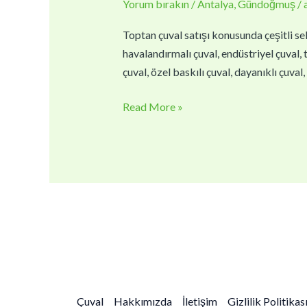
Yorum bırakın
/
Antalya
,
Gündoğmuş
/
|
Toptan
Toptan çuval satışı konusunda çeşitli sek
Çuval
havalandırmalı çuval, endüstriyel çuval, t
Fiyatları
çuval, özel baskılı çuval, dayanıklı çuva
Read More »
Çuval
Hakkımızda
İletişim
Gizlilik Politikas