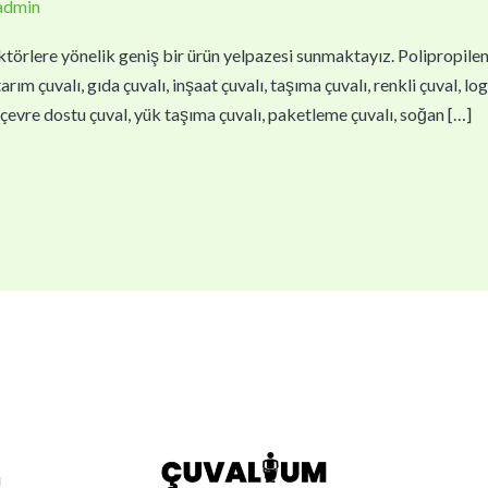
admin
törlere yönelik geniş bir ürün yelpazesi sunmaktayız. Polipropilen çu
arım çuvalı, gıda çuvalı, inşaat çuvalı, taşıma çuvalı, renkli çuval, lo
l, çevre dostu çuval, yük taşıma çuvalı, paketleme çuvalı, soğan […]
ı