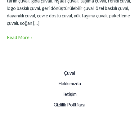
tarım çuvalı, gıda çuvalı, inşaat çuvalı, taşıma çuvalı, renkli çuval,
logo baskılı çuval, geri dönüştürülebilir çuval, özel baskılı çuval,
dayanıklı çuval, çevre dostu çuval, yük taşıma çuvalı, paketleme
çuvalı, soğan […]
Read More »
Çuval
Hakkımızda
İletişim
Gizlilik Politikası