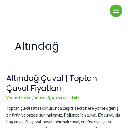
İçeriğe
Main
atla
Men
Altındağ
Altındağ Çuval | Toptan
Altındağ
Çuval
Çuval Fiyatları
|
Toptan
Yorum bırakın
/
Altındağ
,
Ankara
/
admin
Çuval
Toptan çuval satışı konusunda çeşitli sektörlere yönelik geniş
Fiyatları
bir ürün yelpazesi sunmaktayız. Polipropilen çuval, jüt çuval, big
bag çuval, file çuval, havalandırmalı çuval, endüstriyel çuval,