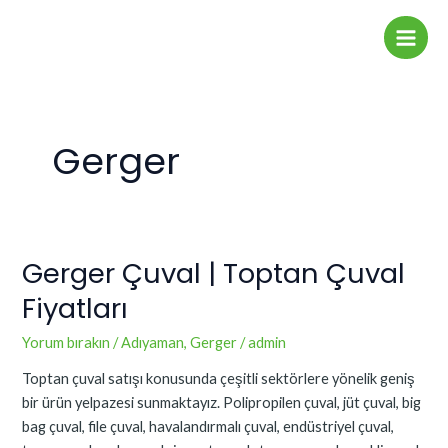
İçeriğe
Main
atla
Men
Gerger
Gerger Çuval | Toptan Çuval
Gerger
Çuval
Fiyatları
|
Toptan
Yorum bırakın
/
Adıyaman
,
Gerger
/
admin
Çuval
Toptan çuval satışı konusunda çeşitli sektörlere yönelik geniş
Fiyatları
bir ürün yelpazesi sunmaktayız. Polipropilen çuval, jüt çuval, big
bag çuval, file çuval, havalandırmalı çuval, endüstriyel çuval,