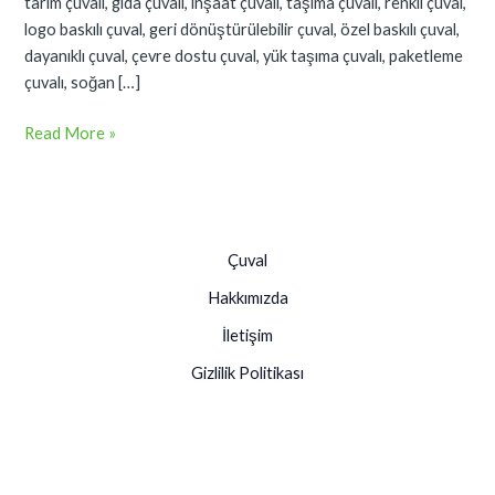
tarım çuvalı, gıda çuvalı, inşaat çuvalı, taşıma çuvalı, renkli çuval,
logo baskılı çuval, geri dönüştürülebilir çuval, özel baskılı çuval,
dayanıklı çuval, çevre dostu çuval, yük taşıma çuvalı, paketleme
çuvalı, soğan […]
Read More »
Çuval
Hakkımızda
İletişim
Gizlilik Politikası