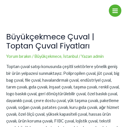
İçeriğe
Yazı
Main
atla
dolaşımı
Men
Büyükçekmece Çuval |
Toptan Çuval Fiyatları
Yorum bırakın
/
Büyükçekmece
,
İstanbul
/ Yazan
admin
Toptan çuval satışı konusunda çeşitli sektörlere yönelik geniş
bir ürün yelpazesi sunmaktayız. Polipropilen çuval, jüt çuval, big
bag çuval, file çuval, havalandırmalı çuval, endüstriyel çuval,
tarım çuvalı, gıda çuvalı, inşaat çuvalı, taşıma çuvalı, renkli çuval,
logo baskılı çuval, geri dönüştürülebilir çuval, özel baskılı çuval,
dayanıklı çuval, çevre dostu çuval, yük taşıma çuvalı, paketleme
çuvalı, soğan çuvalı, patates çuvalı, kuru gıda çuvalı, ağır hizmet
çuvalı, özel ölçü çuval, yüksek kapasiteli çuval, hassas ürün
çuvalı, ürün koruma çuvalı, FIBC çuval, lojistik çuval, tekstil