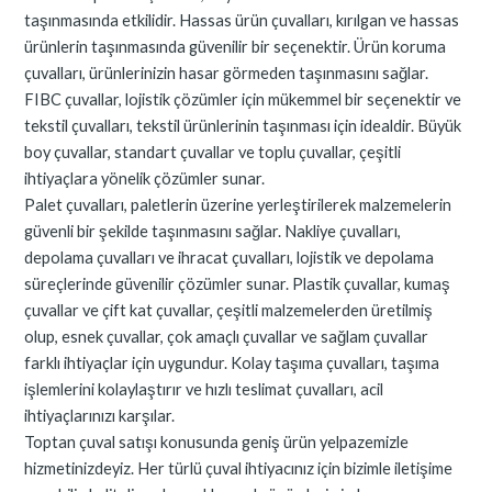
taşınmasında etkilidir. Hassas ürün çuvalları, kırılgan ve hassas
ürünlerin taşınmasında güvenilir bir seçenektir. Ürün koruma
çuvalları, ürünlerinizin hasar görmeden taşınmasını sağlar.
FIBC çuvallar, lojistik çözümler için mükemmel bir seçenektir ve
tekstil çuvalları, tekstil ürünlerinin taşınması için idealdir. Büyük
boy çuvallar, standart çuvallar ve toplu çuvallar, çeşitli
ihtiyaçlara yönelik çözümler sunar.
Palet çuvalları, paletlerin üzerine yerleştirilerek malzemelerin
güvenli bir şekilde taşınmasını sağlar. Nakliye çuvalları,
depolama çuvalları ve ihracat çuvalları, lojistik ve depolama
süreçlerinde güvenilir çözümler sunar. Plastik çuvallar, kumaş
çuvallar ve çift kat çuvallar, çeşitli malzemelerden üretilmiş
olup, esnek çuvallar, çok amaçlı çuvallar ve sağlam çuvallar
farklı ihtiyaçlar için uygundur. Kolay taşıma çuvalları, taşıma
işlemlerini kolaylaştırır ve hızlı teslimat çuvalları, acil
ihtiyaçlarınızı karşılar.
Toptan çuval satışı konusunda geniş ürün yelpazemizle
hizmetinizdeyiz. Her türlü çuval ihtiyacınız için bizimle iletişime