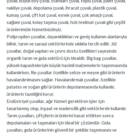
çuvalı, büyük boy çuval, standart çuval, toplu çuval, palet çuvalı,
nakliye çuvalı, depolama çuvalı, ihracat çuvalı, plastik çuval,
kumaş çuval, çift kat çuval, esnek çuval, çok amaçlı çuval,
sağlam çuval, kolay taşıma çuvalı, hızlı teslimat çuvalı gibi çeşitli
ürünlerimizle hizmetinizdeyiz.
Polipropilen çuvallar, dayanıklılıkları ve geniş kullanım alanlarıyla
bilinir, tarım ve sanayi sektörlerinde sıklıkla tercih edilir. Jüt
çuvallar, doğal yapıları ve çevre dostu özellikleri sayesinde
organik tarım ve gıda sektörü için idealdir. Big bag çuvallar,
yüksek kapasiteleriyle büyük hacimli malzemelerin taşınmasında
kullanılırken, file çuvallar özellikle sebze ve meyve gibi ürünlerin
havalandırılmasını sağlar. Havalandırmalı çuvallar, özellikle
patates ve soğan gibi ürünlerin depolanmasında kullanılır,
ürünlerin tazeliğini korur.
Endüstriyel çuvallar, ağır hizmet gerektiren işler için
tasarlanmış olup, inşaat ve madencilik gibi sektörlerde kullanılır.
Tarım çuvalları, çiftçilerin ürünlerini hasat ettikten sonra
depolamaları ve taşımaları için ideal bir çözümdür. Gıda
çuvalları, gıda ürünlerinin güvenli bir şekilde taşınmasını ve