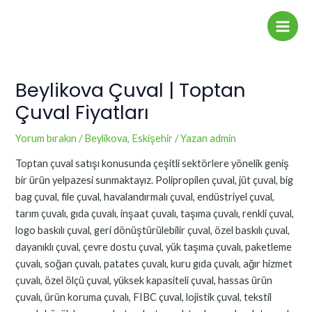
İçeriğe
Yazı
Main
atla
dolaşımı
Men
Beylikova Çuval | Toptan
Çuval Fiyatları
Yorum bırakın
/
Beylikova
,
Eskişehir
/ Yazan
admin
Toptan çuval satışı konusunda çeşitli sektörlere yönelik geniş
bir ürün yelpazesi sunmaktayız. Polipropilen çuval, jüt çuval, big
bag çuval, file çuval, havalandırmalı çuval, endüstriyel çuval,
tarım çuvalı, gıda çuvalı, inşaat çuvalı, taşıma çuvalı, renkli çuval,
logo baskılı çuval, geri dönüştürülebilir çuval, özel baskılı çuval,
dayanıklı çuval, çevre dostu çuval, yük taşıma çuvalı, paketleme
çuvalı, soğan çuvalı, patates çuvalı, kuru gıda çuvalı, ağır hizmet
çuvalı, özel ölçü çuval, yüksek kapasiteli çuval, hassas ürün
çuvalı, ürün koruma çuvalı, FIBC çuval, lojistik çuval, tekstil