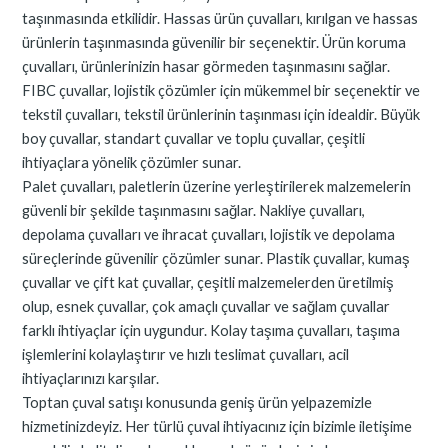
taşınmasında etkilidir. Hassas ürün çuvalları, kırılgan ve hassas
ürünlerin taşınmasında güvenilir bir seçenektir. Ürün koruma
çuvalları, ürünlerinizin hasar görmeden taşınmasını sağlar.
FIBC çuvallar, lojistik çözümler için mükemmel bir seçenektir ve
tekstil çuvalları, tekstil ürünlerinin taşınması için idealdir. Büyük
boy çuvallar, standart çuvallar ve toplu çuvallar, çeşitli
ihtiyaçlara yönelik çözümler sunar.
Palet çuvalları, paletlerin üzerine yerleştirilerek malzemelerin
güvenli bir şekilde taşınmasını sağlar. Nakliye çuvalları,
depolama çuvalları ve ihracat çuvalları, lojistik ve depolama
süreçlerinde güvenilir çözümler sunar. Plastik çuvallar, kumaş
çuvallar ve çift kat çuvallar, çeşitli malzemelerden üretilmiş
olup, esnek çuvallar, çok amaçlı çuvallar ve sağlam çuvallar
farklı ihtiyaçlar için uygundur. Kolay taşıma çuvalları, taşıma
işlemlerini kolaylaştırır ve hızlı teslimat çuvalları, acil
ihtiyaçlarınızı karşılar.
Toptan çuval satışı konusunda geniş ürün yelpazemizle
hizmetinizdeyiz. Her türlü çuval ihtiyacınız için bizimle iletişime