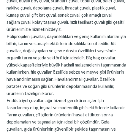
çuvalı, büyük boy çuval, standart çuval, toplu çuval, palet çuvalı,
nakliye çuvalı, depolama çuvalı, ihracat çuvalı, plastik çuval,
kumaş çuval, çift kat çuval, esnek çuval, çok amaçlı çuval,
sağlam çuval, kolay taşıma çuvalı, hızlı teslimat çuvalı gibi çeşitli
ürünlerimizle hizmetinizdeyiz.
Polipropilen çuvallar, dayanıklılıkları ve geniş kullanım alanlarıyla
bilinir, tarım ve sanayi sektörlerinde sıklıkla tercih edilir. Jüt
çuvallar, doğal yapıları ve çevre dostu özellikleri sayesinde
organik tarım ve gıda sektörü için idealdir. Big bag çuvallar,
yüksek kapasiteleriyle büyük hacimli malzemelerin taşınmasında
kullanılırken, file çuvallar özellikle sebze ve meyve gibi ürünlerin
havalandırılmasını sağlar. Havalandırmalı çuvallar, özellikle
patates ve soğan gibi ürünlerin depolanmasında kullanılır,
ürünlerin tazeliğini korur.
Endüstriyel çuvallar, ağır hizmet gerektiren işler için
tasarlanmış olup, inşaat ve madencilik gibi sektörlerde kullanılır.
Tarım çuvalları, çiftçilerin ürünlerini hasat ettikten sonra
depolamaları ve taşımaları için ideal bir çözümdür. Gıda
çuvalları, gıda ürünlerinin güvenli bir şekilde taşınmasını ve