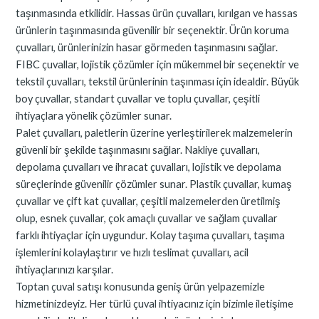
taşınmasında etkilidir. Hassas ürün çuvalları, kırılgan ve hassas
ürünlerin taşınmasında güvenilir bir seçenektir. Ürün koruma
çuvalları, ürünlerinizin hasar görmeden taşınmasını sağlar.
FIBC çuvallar, lojistik çözümler için mükemmel bir seçenektir ve
tekstil çuvalları, tekstil ürünlerinin taşınması için idealdir. Büyük
boy çuvallar, standart çuvallar ve toplu çuvallar, çeşitli
ihtiyaçlara yönelik çözümler sunar.
Palet çuvalları, paletlerin üzerine yerleştirilerek malzemelerin
güvenli bir şekilde taşınmasını sağlar. Nakliye çuvalları,
depolama çuvalları ve ihracat çuvalları, lojistik ve depolama
süreçlerinde güvenilir çözümler sunar. Plastik çuvallar, kumaş
çuvallar ve çift kat çuvallar, çeşitli malzemelerden üretilmiş
olup, esnek çuvallar, çok amaçlı çuvallar ve sağlam çuvallar
farklı ihtiyaçlar için uygundur. Kolay taşıma çuvalları, taşıma
işlemlerini kolaylaştırır ve hızlı teslimat çuvalları, acil
ihtiyaçlarınızı karşılar.
Toptan çuval satışı konusunda geniş ürün yelpazemizle
hizmetinizdeyiz. Her türlü çuval ihtiyacınız için bizimle iletişime