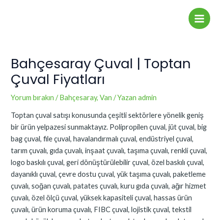
İçeriğe
Yazı
Main
atla
dolaşımı
Men
Bahçesaray Çuval | Toptan
Çuval Fiyatları
Yorum bırakın
/
Bahçesaray
,
Van
/ Yazan
admin
Toptan çuval satışı konusunda çeşitli sektörlere yönelik geniş
bir ürün yelpazesi sunmaktayız. Polipropilen çuval, jüt çuval, big
bag çuval, file çuval, havalandırmalı çuval, endüstriyel çuval,
tarım çuvalı, gıda çuvalı, inşaat çuvalı, taşıma çuvalı, renkli çuval,
logo baskılı çuval, geri dönüştürülebilir çuval, özel baskılı çuval,
dayanıklı çuval, çevre dostu çuval, yük taşıma çuvalı, paketleme
çuvalı, soğan çuvalı, patates çuvalı, kuru gıda çuvalı, ağır hizmet
çuvalı, özel ölçü çuval, yüksek kapasiteli çuval, hassas ürün
çuvalı, ürün koruma çuvalı, FIBC çuval, lojistik çuval, tekstil