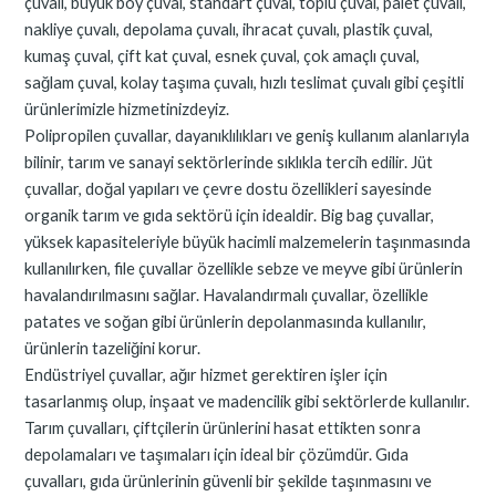
çuvalı, büyük boy çuval, standart çuval, toplu çuval, palet çuvalı,
nakliye çuvalı, depolama çuvalı, ihracat çuvalı, plastik çuval,
kumaş çuval, çift kat çuval, esnek çuval, çok amaçlı çuval,
sağlam çuval, kolay taşıma çuvalı, hızlı teslimat çuvalı gibi çeşitli
ürünlerimizle hizmetinizdeyiz.
Polipropilen çuvallar, dayanıklılıkları ve geniş kullanım alanlarıyla
bilinir, tarım ve sanayi sektörlerinde sıklıkla tercih edilir. Jüt
çuvallar, doğal yapıları ve çevre dostu özellikleri sayesinde
organik tarım ve gıda sektörü için idealdir. Big bag çuvallar,
yüksek kapasiteleriyle büyük hacimli malzemelerin taşınmasında
kullanılırken, file çuvallar özellikle sebze ve meyve gibi ürünlerin
havalandırılmasını sağlar. Havalandırmalı çuvallar, özellikle
patates ve soğan gibi ürünlerin depolanmasında kullanılır,
ürünlerin tazeliğini korur.
Endüstriyel çuvallar, ağır hizmet gerektiren işler için
tasarlanmış olup, inşaat ve madencilik gibi sektörlerde kullanılır.
Tarım çuvalları, çiftçilerin ürünlerini hasat ettikten sonra
depolamaları ve taşımaları için ideal bir çözümdür. Gıda
çuvalları, gıda ürünlerinin güvenli bir şekilde taşınmasını ve