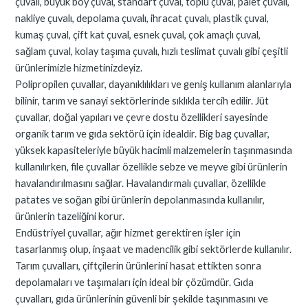
çuvalı, büyük boy çuval, standart çuval, toplu çuval, palet çuvalı,
nakliye çuvalı, depolama çuvalı, ihracat çuvalı, plastik çuval,
kumaş çuval, çift kat çuval, esnek çuval, çok amaçlı çuval,
sağlam çuval, kolay taşıma çuvalı, hızlı teslimat çuvalı gibi çeşitli
ürünlerimizle hizmetinizdeyiz.
Polipropilen çuvallar, dayanıklılıkları ve geniş kullanım alanlarıyla
bilinir, tarım ve sanayi sektörlerinde sıklıkla tercih edilir. Jüt
çuvallar, doğal yapıları ve çevre dostu özellikleri sayesinde
organik tarım ve gıda sektörü için idealdir. Big bag çuvallar,
yüksek kapasiteleriyle büyük hacimli malzemelerin taşınmasında
kullanılırken, file çuvallar özellikle sebze ve meyve gibi ürünlerin
havalandırılmasını sağlar. Havalandırmalı çuvallar, özellikle
patates ve soğan gibi ürünlerin depolanmasında kullanılır,
ürünlerin tazeliğini korur.
Endüstriyel çuvallar, ağır hizmet gerektiren işler için
tasarlanmış olup, inşaat ve madencilik gibi sektörlerde kullanılır.
Tarım çuvalları, çiftçilerin ürünlerini hasat ettikten sonra
depolamaları ve taşımaları için ideal bir çözümdür. Gıda
çuvalları, gıda ürünlerinin güvenli bir şekilde taşınmasını ve