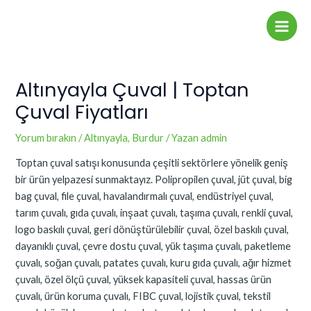
İçeriğe
Yazı
Main
atla
dolaşımı
Men
Altınyayla Çuval | Toptan
Çuval Fiyatları
Yorum bırakın
/
Altınyayla
,
Burdur
/ Yazan
admin
Toptan çuval satışı konusunda çeşitli sektörlere yönelik geniş
bir ürün yelpazesi sunmaktayız. Polipropilen çuval, jüt çuval, big
bag çuval, file çuval, havalandırmalı çuval, endüstriyel çuval,
tarım çuvalı, gıda çuvalı, inşaat çuvalı, taşıma çuvalı, renkli çuval,
logo baskılı çuval, geri dönüştürülebilir çuval, özel baskılı çuval,
dayanıklı çuval, çevre dostu çuval, yük taşıma çuvalı, paketleme
çuvalı, soğan çuvalı, patates çuvalı, kuru gıda çuvalı, ağır hizmet
çuvalı, özel ölçü çuval, yüksek kapasiteli çuval, hassas ürün
çuvalı, ürün koruma çuvalı, FIBC çuval, lojistik çuval, tekstil