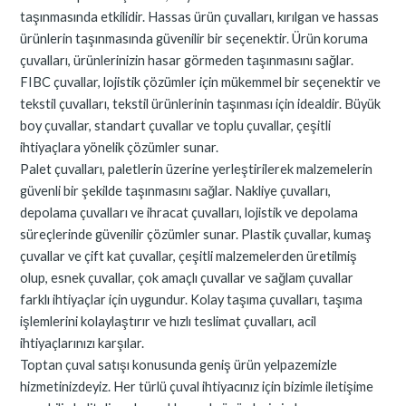
taşınmasında etkilidir. Hassas ürün çuvalları, kırılgan ve hassas
ürünlerin taşınmasında güvenilir bir seçenektir. Ürün koruma
çuvalları, ürünlerinizin hasar görmeden taşınmasını sağlar.
FIBC çuvallar, lojistik çözümler için mükemmel bir seçenektir ve
tekstil çuvalları, tekstil ürünlerinin taşınması için idealdir. Büyük
boy çuvallar, standart çuvallar ve toplu çuvallar, çeşitli
ihtiyaçlara yönelik çözümler sunar.
Palet çuvalları, paletlerin üzerine yerleştirilerek malzemelerin
güvenli bir şekilde taşınmasını sağlar. Nakliye çuvalları,
depolama çuvalları ve ihracat çuvalları, lojistik ve depolama
süreçlerinde güvenilir çözümler sunar. Plastik çuvallar, kumaş
çuvallar ve çift kat çuvallar, çeşitli malzemelerden üretilmiş
olup, esnek çuvallar, çok amaçlı çuvallar ve sağlam çuvallar
farklı ihtiyaçlar için uygundur. Kolay taşıma çuvalları, taşıma
işlemlerini kolaylaştırır ve hızlı teslimat çuvalları, acil
ihtiyaçlarınızı karşılar.
Toptan çuval satışı konusunda geniş ürün yelpazemizle
hizmetinizdeyiz. Her türlü çuval ihtiyacınız için bizimle iletişime