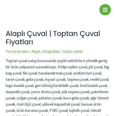
İçeriğe
Yazı
Main
atla
dolaşımı
Men
Alaplı Çuval | Toptan Çuval
Fiyatları
Yorum bırakın
/
Alaplı
,
Zonguldak
/ Yazan
admin
Toptan çuval satışı konusunda çeşitli sektörlere yönelik geniş
bir ürün yelpazesi sunmaktayız. Polipropilen çuval, jüt çuval, big
bag çuval, file çuval, havalandırmalı çuval, endüstriyel çuval,
tarım çuvalı, gıda çuvalı, inşaat çuvalı, taşıma çuvalı, renkli çuval,
logo baskılı çuval, geri dönüştürülebilir çuval, özel baskılı çuval,
dayanıklı çuval, çevre dostu çuval, yük taşıma çuvalı, paketleme
çuvalı, soğan çuvalı, patates çuvalı, kuru gıda çuvalı, ağır hizmet
çuvalı, özel ölçü çuval, yüksek kapasiteli çuval, hassas ürün
çuvalı, ürün koruma çuvalı, FIBC çuval, lojistik çuval, tekstil