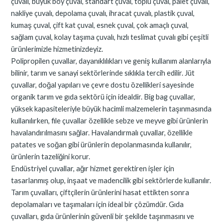
çuvalı, büyük boy çuval, standart çuval, toplu çuval, palet çuvalı,
nakliye çuvalı, depolama çuvalı, ihracat çuvalı, plastik çuval,
kumaş çuval, çift kat çuval, esnek çuval, çok amaçlı çuval,
sağlam çuval, kolay taşıma çuvalı, hızlı teslimat çuvalı gibi çeşitli
ürünlerimizle hizmetinizdeyiz.
Polipropilen çuvallar, dayanıklılıkları ve geniş kullanım alanlarıyla
bilinir, tarım ve sanayi sektörlerinde sıklıkla tercih edilir. Jüt
çuvallar, doğal yapıları ve çevre dostu özellikleri sayesinde
organik tarım ve gıda sektörü için idealdir. Big bag çuvallar,
yüksek kapasiteleriyle büyük hacimli malzemelerin taşınmasında
kullanılırken, file çuvallar özellikle sebze ve meyve gibi ürünlerin
havalandırılmasını sağlar. Havalandırmalı çuvallar, özellikle
patates ve soğan gibi ürünlerin depolanmasında kullanılır,
ürünlerin tazeliğini korur.
Endüstriyel çuvallar, ağır hizmet gerektiren işler için
tasarlanmış olup, inşaat ve madencilik gibi sektörlerde kullanılır.
Tarım çuvalları, çiftçilerin ürünlerini hasat ettikten sonra
depolamaları ve taşımaları için ideal bir çözümdür. Gıda
çuvalları, gıda ürünlerinin güvenli bir şekilde taşınmasını ve