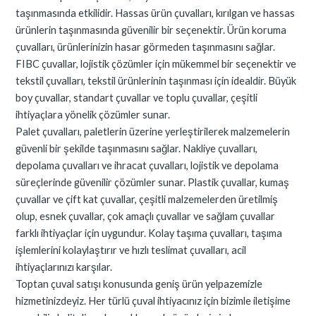
taşınmasında etkilidir. Hassas ürün çuvalları, kırılgan ve hassas
ürünlerin taşınmasında güvenilir bir seçenektir. Ürün koruma
çuvalları, ürünlerinizin hasar görmeden taşınmasını sağlar.
FIBC çuvallar, lojistik çözümler için mükemmel bir seçenektir ve
tekstil çuvalları, tekstil ürünlerinin taşınması için idealdir. Büyük
boy çuvallar, standart çuvallar ve toplu çuvallar, çeşitli
ihtiyaçlara yönelik çözümler sunar.
Palet çuvalları, paletlerin üzerine yerleştirilerek malzemelerin
güvenli bir şekilde taşınmasını sağlar. Nakliye çuvalları,
depolama çuvalları ve ihracat çuvalları, lojistik ve depolama
süreçlerinde güvenilir çözümler sunar. Plastik çuvallar, kumaş
çuvallar ve çift kat çuvallar, çeşitli malzemelerden üretilmiş
olup, esnek çuvallar, çok amaçlı çuvallar ve sağlam çuvallar
farklı ihtiyaçlar için uygundur. Kolay taşıma çuvalları, taşıma
işlemlerini kolaylaştırır ve hızlı teslimat çuvalları, acil
ihtiyaçlarınızı karşılar.
Toptan çuval satışı konusunda geniş ürün yelpazemizle
hizmetinizdeyiz. Her türlü çuval ihtiyacınız için bizimle iletişime