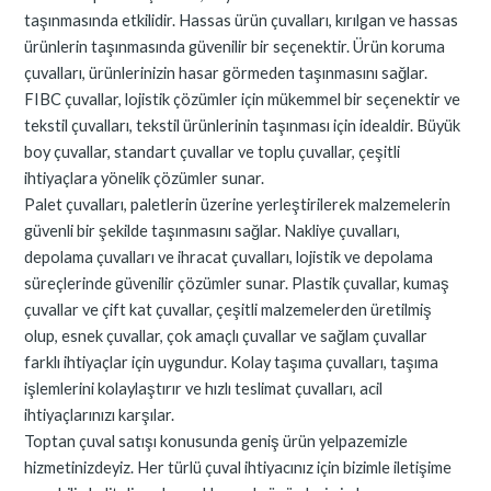
taşınmasında etkilidir. Hassas ürün çuvalları, kırılgan ve hassas
ürünlerin taşınmasında güvenilir bir seçenektir. Ürün koruma
çuvalları, ürünlerinizin hasar görmeden taşınmasını sağlar.
FIBC çuvallar, lojistik çözümler için mükemmel bir seçenektir ve
tekstil çuvalları, tekstil ürünlerinin taşınması için idealdir. Büyük
boy çuvallar, standart çuvallar ve toplu çuvallar, çeşitli
ihtiyaçlara yönelik çözümler sunar.
Palet çuvalları, paletlerin üzerine yerleştirilerek malzemelerin
güvenli bir şekilde taşınmasını sağlar. Nakliye çuvalları,
depolama çuvalları ve ihracat çuvalları, lojistik ve depolama
süreçlerinde güvenilir çözümler sunar. Plastik çuvallar, kumaş
çuvallar ve çift kat çuvallar, çeşitli malzemelerden üretilmiş
olup, esnek çuvallar, çok amaçlı çuvallar ve sağlam çuvallar
farklı ihtiyaçlar için uygundur. Kolay taşıma çuvalları, taşıma
işlemlerini kolaylaştırır ve hızlı teslimat çuvalları, acil
ihtiyaçlarınızı karşılar.
Toptan çuval satışı konusunda geniş ürün yelpazemizle
hizmetinizdeyiz. Her türlü çuval ihtiyacınız için bizimle iletişime