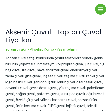
İçeriğe
Yazı
Main
atla
dolaşımı
Men
Akşehir Çuval | Toptan Çuval
Fiyatları
Yorum bırakın
/
Akşehir
,
Konya
/ Yazan
admin
Toptan çuval satışı konusunda çeşitli sektörlere yönelik geniş
bir ürün yelpazesi sunmaktayız. Polipropilen çuval, jüt çuval, big
bag çuval, file çuval, havalandırmalı çuval, endüstriyel çuval,
tarım çuvalı, gıda çuvalı, inşaat çuvalı, taşıma çuvalı, renkli çuval,
logo baskılı çuval, geri dönüştürülebilir çuval, özel baskılı çuval,
dayanıklı çuval, çevre dostu çuval, yük taşıma çuvalı, paketleme
çuvalı, soğan çuvalı, patates çuvalı, kuru gıda çuvalı, ağır hizmet
çuvalı, özel ölçü çuval, yüksek kapasiteli çuval, hassas ürün
çuvalı, ürün koruma çuvalı, FIBC çuval, lojistik çuval, tekstil