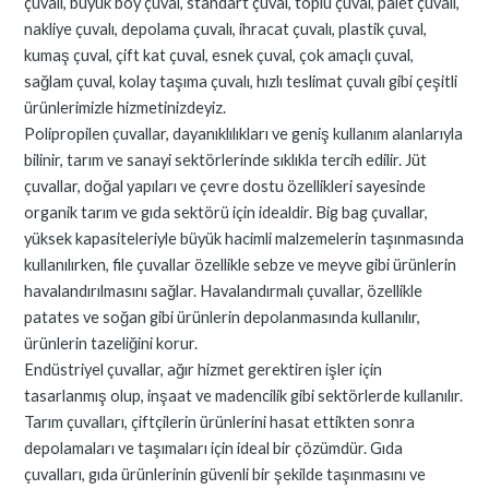
çuvalı, büyük boy çuval, standart çuval, toplu çuval, palet çuvalı,
nakliye çuvalı, depolama çuvalı, ihracat çuvalı, plastik çuval,
kumaş çuval, çift kat çuval, esnek çuval, çok amaçlı çuval,
sağlam çuval, kolay taşıma çuvalı, hızlı teslimat çuvalı gibi çeşitli
ürünlerimizle hizmetinizdeyiz.
Polipropilen çuvallar, dayanıklılıkları ve geniş kullanım alanlarıyla
bilinir, tarım ve sanayi sektörlerinde sıklıkla tercih edilir. Jüt
çuvallar, doğal yapıları ve çevre dostu özellikleri sayesinde
organik tarım ve gıda sektörü için idealdir. Big bag çuvallar,
yüksek kapasiteleriyle büyük hacimli malzemelerin taşınmasında
kullanılırken, file çuvallar özellikle sebze ve meyve gibi ürünlerin
havalandırılmasını sağlar. Havalandırmalı çuvallar, özellikle
patates ve soğan gibi ürünlerin depolanmasında kullanılır,
ürünlerin tazeliğini korur.
Endüstriyel çuvallar, ağır hizmet gerektiren işler için
tasarlanmış olup, inşaat ve madencilik gibi sektörlerde kullanılır.
Tarım çuvalları, çiftçilerin ürünlerini hasat ettikten sonra
depolamaları ve taşımaları için ideal bir çözümdür. Gıda
çuvalları, gıda ürünlerinin güvenli bir şekilde taşınmasını ve